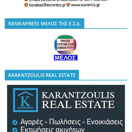
NEMEAPRESS ΜΕΛΟΣ ΤΗΣ Ε.Σ.Δ.
KARANTZOULIS REAL ESTATE