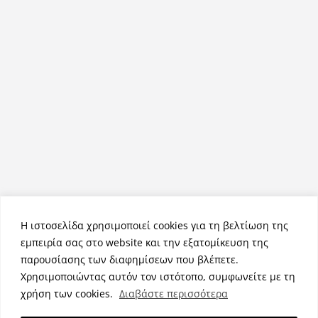
Η ιστοσελίδα χρησιμοποιεί cookies για τη βελτίωση της
εμπειρία σας στο website και την εξατομίκευση της
παρουσίασης των διαφημίσεων που βλέπετε.
Χρησιμοποιώντας αυτόν τον ιστότοπο, συμφωνείτε με τη
Πνευματικά Δικαιώματα © 2026
NemeaPress
. Τα πνευματικά
χρήση των cookies.
Διαβάστε περισσότερα
δικαιώματα προστατεύονται.
Θέμα:
ColorMag
από ThemeGrill. Κατασκευασμένο με