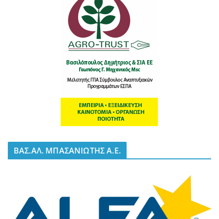
BΑΣ.ΑΛ. ΜΠΑΣΑΝΙΩΤΗΣ Α.Ε.