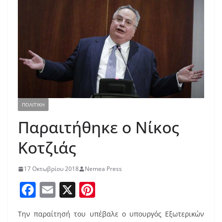
ΠΟΛΙΤΙΚΗ
Παραιτήθηκε ο Νίκος
Κοτζιάς
17 Οκτωβρίου 2018
Nemea Press
F
E
X
Pi
a
m
nt
Την παραίτησή του υπέβαλε ο υπουργός Εξωτερικών
c
ai
er