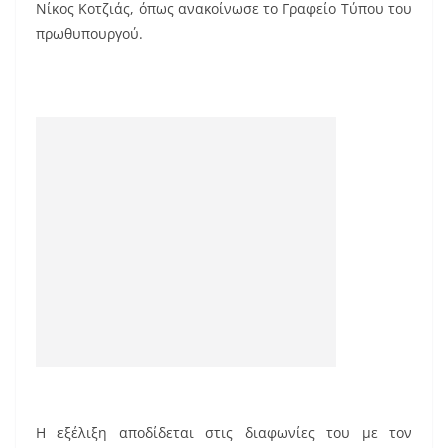
Νίκος Κοτζιάς, όπως ανακοίνωσε το Γραφείο Τύπου του
e
l
e
πρωθυπουργού.
b
st
o
o
k
Η εξέλιξη αποδίδεται στις διαφωνίες του με τον