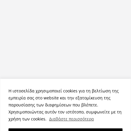
Η ιστοσελίδα χρησιμοποιεί cookies για τη βελτίωση της
εμπειρία σας στο website και την εξατομίκευση της
παρουσίασης των διαφημίσεων που βλέπετε.
Χρησιμοποιώντας αυτόν τον ιστότοπο, συμφωνείτε με τη
Πνευματικά Δικαιώματα © 2026
NemeaPress
. Τα πνευματικά
χρήση των cookies.
Διαβάστε περισσότερα
δικαιώματα προστατεύονται.
Θέμα:
ColorMag
από ThemeGrill. Κατασκευασμένο με