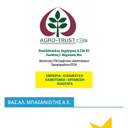
BΑΣ.ΑΛ. ΜΠΑΣΑΝΙΩΤΗΣ Α.Ε.