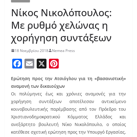
Νίκος Νικολόπουλος:
Με ρυθμό χελώνας η
χορήγηση συντάξεων
18 Νοεμβρίου 2018
Nemea Press
F
E
X
Pi
a
m
nt
Ερώτηση προς την Ατσιόγλου για τη «βασανιστική»
c
ai
er
αναμονή των δικαιούχων
e
l
e
Οι πολύμηνες έως και χρόνιες αναμονές για την
b
st
χορήγηση συντάξεων αποτέλεσαν αντικείμενο
o
κοινοβουλευτικής παρέμβασης από τον Πρόεδρο του
Χριστιανοδημοκρατικού Κόμματος Ελλάδος και
o
ανεξάρτητο βουλευτή Νίκο Νικολόπουλο, ο οποίος
k
κατέθεσε σχετική ερώτηση προς την Υπουργό Εργασίας,