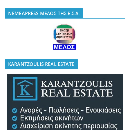
NEMEAPRESS ΜΕΛΟΣ ΤΗΣ Ε.Σ.Δ.
KARANTZOULIS REAL ESTATE