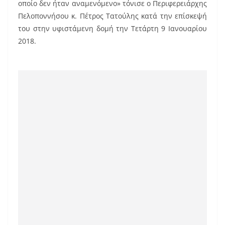
b
st
οποίο δεν ήταν αναμενόμενο» τόνισε ο Περιφερειάρχης
o
Πελοποννήσου κ. Πέτρος Τατούλης κατά την επίσκεψή
του στην υφιστάμενη δομή την Τετάρτη 9 Ιανουαρίου
o
2018.
k