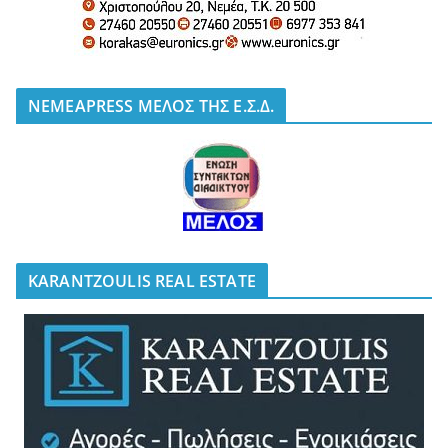
NEMEAPRESS ΜΕΛΟΣ ΤΗΣ Ε.Σ.Δ.
KARANTZOULIS REAL ESTATE