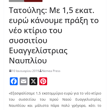
Τατούλης: Με 1,5 εκατ.
ευρώ κάνουμε πράξη το
νέο κτίριο του
συσσιτίου
Ευαγγελίστριας
Ναυπλίου
10 Ιανουαρίου 2019
Nemea Press
F
E
X
Pi
a
m
nt
«Εξασφαλίσαμε 1,5 εκατομμύριο ευρώ για το νέο κτίριο
c
ai
er
του συσσιτίου του Ιερού Ναού Ευαγγελιστρίας
e
l
e
Ναυπλίου και μάλιστα πάρα πολύ γρήγορα, κάτι το