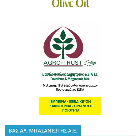
BΑΣ.ΑΛ. ΜΠΑΣΑΝΙΩΤΗΣ Α.Ε.