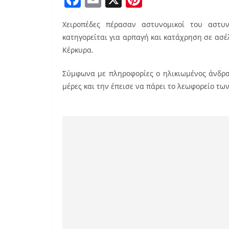
a
m
nt
Χειροπέδες πέρασαν αστυνομικοί του αστυ
c
ai
er
κατηγορείται για αρπαγή και κατάχρηση σε ασέ
e
l
e
Κέρκυρα.
b
st
Σύμφωνα με πληροφορίες ο ηλικιωμένος άνδρα
o
μέρες και την έπεισε να πάρει το λεωφορείο των
o
k