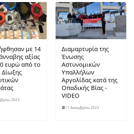
ήφθησαν με 14
Διαμαρτυρία της
κάνναβης αξίας
Ένωσης
00 ευρώ από το
Αστυνομικών
 Δίωξης
Υπαλλήλων
ωτικών
Αργολίδας κατά της
άτας
Οπαδικής Βίας -
VIDEO
μβρίου 2023
11 Δεκεμβρίου 2023