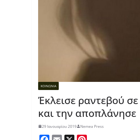
ΚΟΙΝΩΝΙΑ
Έκλεισε ραντεβού σε
και την αποπλάνησε
29 Ιανουαρίου 2019
Nemea Press
F
E
X
Pi