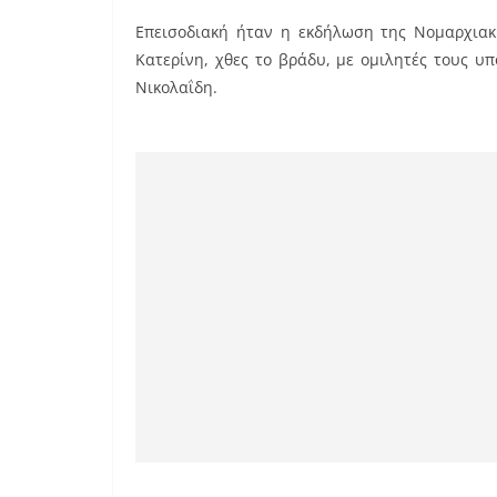
a
m
nt
Επεισοδιακή ήταν η εκδήλωση της Νομαρχιακή
c
ai
er
Κατερίνη, χθες το βράδυ, με ομιλητές τους 
e
l
e
Νικολαΐδη.
b
st
o
o
k