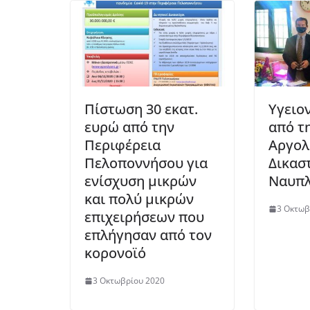
Πίστωση 30 εκατ.
Υγειο
ευρώ από την
από τη
Περιφέρεια
Αργολ
Πελοποννήσου για
Δικασ
ενίσχυση μικρών
Ναυπλ
και πολύ μικρών
3 Οκτωβ
επιχειρήσεων που
επλήγησαν από τον
κορονοϊό
3 Οκτωβρίου 2020