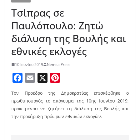
Τσίπρας σε
Παυλόπουλο: Ζητώ
διάλυση της Βουλής και
εθνικές εκλογές
10 Ιουνίου 2019
Nemea Press
F
E
X
Pi
a
m
nt
Τον Προέδρο της Δημοκρατίας επισκέφθηκε ο
c
ai
er
πρωθυπουργός το απόγευμα της 10ης Ιουνίου 2019,
e
l
e
προκειμένου να ζητήσει τη διάλυση της Βουλής και
b
st
την προκήρυξη πρόωρων εθνικών εκλογών.
o
o