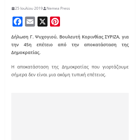
25 Ιουλίου 2019
Nemea Press
F
E
X
Pi
a
m
nt
Δήλωση Γ. Ψυχογιού, Βουλευτή Κορινθίας ΣΥΡΙΖΑ, για
c
ai
er
την 45η επέτειο από την αποκατάσταση της
e
l
e
Δημοκρατίας.
b
st
Η αποκατάσταση της Δημοκρατίας που γιορτάζουμε
o
σήμερα δεν είναι μια ακόμη τυπική επέτειος.
o
k