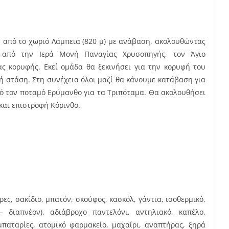
ω από το χωριό Λάμπεια (820 μ) με ανάβαση, ακολουθώντας
 από την Ιερά Μονή Παναγίας Χρυσοπηγής, τον Άγιο
ας κορυφής. Εκεί ομάδα θα ξεκινήσει για την κορυφή του
ρή στάση. Στη συνέχεια όλοι μαζί θα κάνουμε κατάβαση για
πό τον ποταμό Ερύμανθο για τα Τριπόταμα. Θα ακολουθήσει
και επιστροφή Κόρινθο.
ες, σακίδιο, μπατόν, σκούφος, κασκόλ, γάντια, ισοθερμικό,
– διαπνέον), αδιάβροχο παντελόνι, αντηλιακό, καπέλο,
μπαταρίες, ατομικό φαρμακείο, μαχαίρι, αναπτήρας, ξηρά