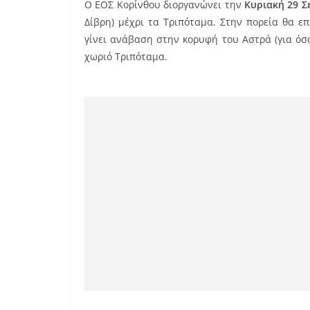
Ο ΕΟΣ Κορίνθου διοργανώνει την
Κυριακή 29 Σ
c
ai
er
Δίβρη) μέχρι τα Τριπόταμα. Στην πορεία θα ε
e
l
e
γίνει ανάβαση στην κορυφή του Αστρά (για όσ
b
st
χωριό Τριπόταμα.
o
o
k