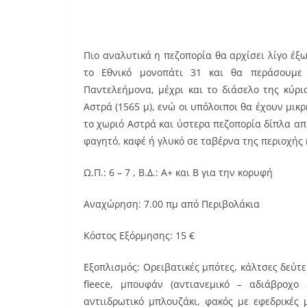
Πιο αναλυτικά η πεζοπορία θα αρχίσει λίγο έξ
το Εθνικό μονοπάτι 31 και θα περάσουμε
Παντελεήμονα, μέχρι και το διάσελο της κύρι
Αστρά (1565 μ), ενώ οι υπόλοιποι θα έχουν μικ
το χωριό Αστρά και ύστερα πεζοπορία δίπλα α
φαγητό, καφέ ή γλυκό σε ταβέρνα της περιοχής 
Ω.Π.: 6 – 7 , Β.Δ.: Α+ και Β για την κορυφή
Αναχώρηση: 7.00 πμ από Περιβολάκια
Κόστος Εξόρμησης: 15 €
Εξοπλισμός: Ορειβατικές μπότες, κάλτσες δεύτερ
fleece, μπουφάν (αντιανεμικό – αδιάβροχο 
αντιιδρωτικό μπλουζάκι, φακός με εφεδρικές 