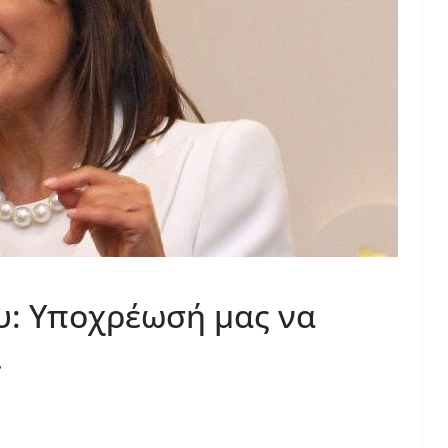
υ: Υποχρέωσή μας να
ι