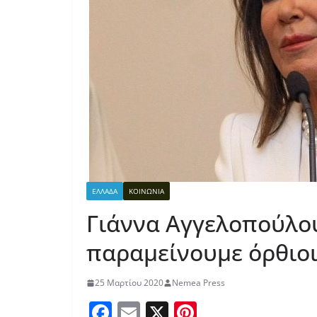
ΕΛΛΑΔΑ
ΚΟΙΝΩΝΙΑ
Γιάννα Αγγελοπούλο
παραμείνουμε όρθιο
25 Μαρτίου 2020
Nemea Press
F
E
X
Pi