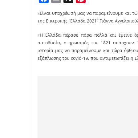
a
m
nt
«Είναι υποχρέωσή μας να παραμείνουμε και τώ
c
ai
er
της Επιτροπής “Ελλάδα 2021” Γιάννα Αγγελοπο
e
l
e
b
st
«Η Ελλάδα πέρασε πάρα πολλά και έμεινε όρθ
αυτοθυσία, ο ηρωισμός του 1821 υπάρχουν. 
o
ιστορία μας να παραμείνουμε και τώρα όρθιοι
o
εξάπλωσης του covid-19, που αντιμετωπίζει η Ε
k