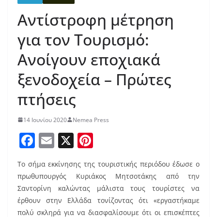
Αντίστροφη μέτρηση
για τον Τουρισμό:
Ανοίγουν εποχιακά
ξενοδοχεία – Πρώτες
πτήσεις
14 Ιουνίου 2020
Nemea Press
F
E
X
Pi
a
m
nt
Το σήμα εκκίνησης της τουριστικής περιόδου έδωσε ο
c
ai
er
πρωθυπουργός Κυριάκος Μητσοτάκης από την
e
l
e
Σαντορίνη καλώντας μάλιστα τους τουρίστες να
b
st
έρθουν στην Ελλάδα τονίζοντας ότι «εργαστήκαμε
πολύ σκληρά για να διασφαλίσουμε ότι οι επισκέπτες