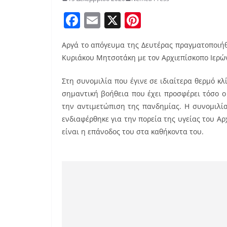
F
E
X
Pi
a
m
nt
Αργά το απόγευμα της Δευτέρας πραγματοποιή
c
ai
er
Κυριάκου Μητσοτάκη με τον Αρχιεπίσκοπο Ιερώ
e
l
e
b
st
Στη συνομιλία που έγινε σε ιδιαίτερα θερμό κ
σημαντική βοήθεια που έχει προσφέρει τόσο ο 
o
την αντιμετώπιση της πανδημίας. Η συνομιλί
o
ενδιαφέρθηκε για την πορεία της υγείας του 
k
είναι η επάνοδος του στα καθήκοντα του.