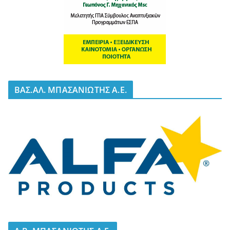
BΑΣ.ΑΛ. ΜΠΑΣΑΝΙΩΤΗΣ Α.Ε.