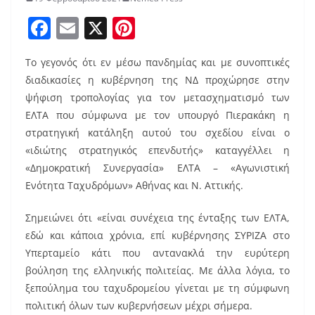
F
E
X
Pi
a
m
nt
Το γεγονός ότι εν μέσω πανδημίας και με συνοπτικές
c
ai
er
διαδικασίες η κυβέρνηση της ΝΔ προχώρησε στην
e
l
e
ψήφιση τροπολογίας για τον μετασχηματισμό των
b
st
ΕΛΤΑ που σύμφωνα με τον υπουργό Πιερακάκη η
o
στρατηγική κατάληξη αυτού του σχεδίου είναι ο
«ιδιώτης στρατηγικός επενδυτής» καταγγέλλει η
o
«Δημοκρατική Συνεργασία» ΕΛΤΑ – «Αγωνιστική
k
Ενότητα Ταχυδρόμων» Αθήνας και Ν. Αττικής.
Σημειώνει ότι «είναι συνέχεια της ένταξης των ΕΛΤΑ,
εδώ και κάποια χρόνια, επί κυβέρνησης ΣΥΡΙΖΑ στο
Υπερταμείο κάτι που αντανακλά την ευρύτερη
βούληση της ελληνικής πολιτείας. Με άλλα λόγια, το
ξεπούλημα του ταχυδρομείου γίνεται με τη σύμφωνη
πολιτική όλων των κυβερνήσεων μέχρι σήμερα.