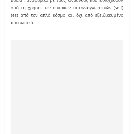
Βουλή, αναφορικά με τους κινδύνους που ελλοχεύουν
o
από τη χρήση των οικιακών αυτοδιαγνωστικών (self)
k
test από τον απλό κόσμο και όχι από εξειδικευμένο
προσωπικό.