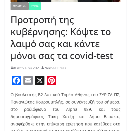
ΠΟΛΙΤΙΚΗ
ΥΓΕΙΑ
Προτροπή της
κυβέρνησης: Κόψτε το
λαιμό σας και κάντε
μόνοι σας τα covid-test
8 Απριλίου 2021
Nemea Press
F
E
X
Pi
a
m
nt
Ο βουλευτής Β2 Δυτικού Τομέα Αθήνας του ΣΥΡΙΖΑ-ΠΣ,
c
ai
er
Παναγιώτης Κουρουμπλής, σε συνέντευξή του σήμερα,
e
l
e
στο ραδιόφωνο του Alpha 989, και τους
b
st
δημοσιογράφους Τάκη Χατζή και Δήμο Βερύκιο,
o
αναφέρθηκε στην επίκαιρη ερώτηση που κατέθεσε στη