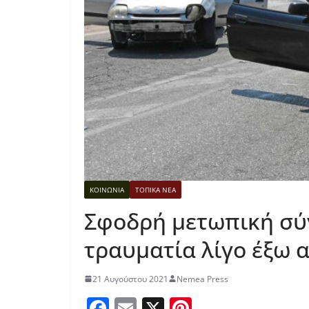
ΚΟΙΝΩΝΙΑ
ΤΟΠΙΚΑ ΝΕΑ
Σφοδρή μετωπική σύ
τραυματία λίγο έξω 
21 Αυγούστου 2021
Nemea Press
F
E
X
Pi