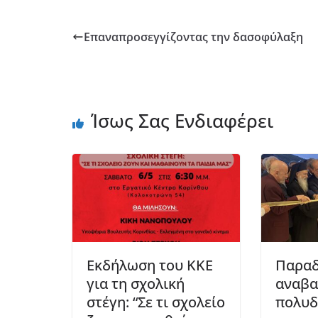
Επαναπροσεγγίζοντας την δασοφύλαξη
Ίσως Σας Ενδιαφέρει
Εκδήλωση του ΚΚΕ
Παραδ
για τη σχολική
αναβα
στέγη: “Σε τι σχολείο
πολυδ