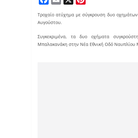
a
m
nt
Τροχαίο ατύχημα με σύγκρουση δυο οχημάτων 
c
ai
er
Αυγούστου.
e
l
e
b
st
Συγκεκριμένα, τα δυο οχήματα συγκρούσ
Μπαλακανάκη στην Νέα Εθνική Οδό Ναυπλίου
o
o
k