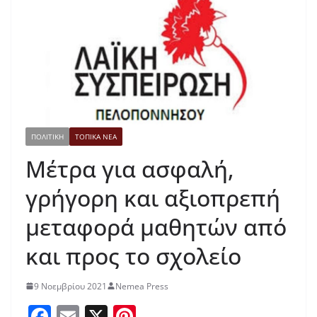
ΠΟΛΙΤΙΚΗ
ΤΟΠΙΚΑ ΝΕΑ
Μέτρα για ασφαλή,
γρήγορη και αξιοπρεπή
μεταφορά μαθητών από
και προς το σχολείο
9 Νοεμβρίου 2021
Nemea Press
F
E
X
Pi