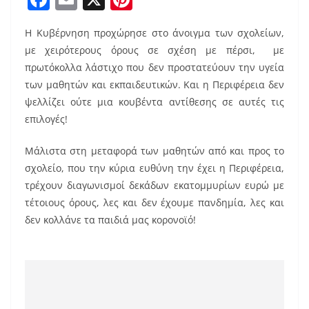
a
m
nt
Η Κυβέρνηση προχώρησε στο άνοιγμα των σχολείων,
c
ai
er
με χειρότερους όρους σε σχέση με πέρσι, με
e
l
e
πρωτόκολλα λάστιχο που δεν προστατεύουν την υγεία
b
st
των μαθητών και εκπαιδευτικών. Και η Περιφέρεια δεν
o
ψελλίζει ούτε μια κουβέντα αντίθεσης σε αυτές τις
επιλογές!
o
k
Μάλιστα στη μεταφορά των μαθητών από και προς το
σχολείο, που την κύρια ευθύνη την έχει η Περιφέρεια,
τρέχουν διαγωνισμοί δεκάδων εκατομμυρίων ευρώ με
τέτοιους όρους, λες και δεν έχουμε πανδημία, λες και
δεν κολλάνε τα παιδιά μας κορονοϊό!