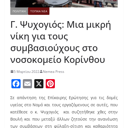
ΠΟΛΙΤΙΚΗ
ΤΟΠΙΚΑ ΝΕΑ
Γ. Ψυχογιός: Μια μικρή
νίκη για τους
συμβασιούχους στο
νοσοκομείο Κορίνθου
5 Μαρτίου 2022
Nemea Press
F
E
X
Pi
a
m
nt
Σε απάντηση της Επίκαιρης Ερώτησης για τις δομές
c
ai
er
υγείας στο Νομό και τους εργαζόμενους σε αυτές, που
e
l
e
κατέθεσε ο κ. Ψυχογιός και συζητήθηκε χθες στην
b
st
Βουλή και που μεταξύ άλλων ζητούσε την ανανέωση
των συμβάσεων στη φύλαξη-σίτιση και καθαριότητα