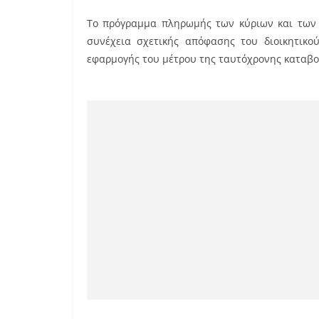
a
m
nt
Tο πρόγραμμα πληρωμής των κύριων και των 
c
ai
er
συνέχεια σχετικής απόφασης του διοικητικο
e
l
e
εφαρμογής του μέτρου της ταυτόχρονης καταβο
b
st
o
o
k