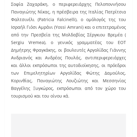
Σοφία Ζαχαράκη, ο περιφερειάρχης Πελοποννήσου
Παναγιώτης Νίκας, η πρέσβειρα της Ιταλίας Πατρίτσια
Φαλτσινέλι (Patricia Falcinelli), ο ομόλογός της του
Ισραήλ Γιόσι Αμράνι (Yossi Amrani) και ο επιτετραμένος
από την Πρεσβεία της Μολδαβίας Σέργκιου Βρεμέα (
Sergiu Vremea), ο γενικός γραμματέας του ΕΟΤ
Δημήτρης Φραγκάκης, οι βουλευτές Αργολίδας Γιάννης
Ανδριανός και Ανδρέας Πουλάς, αντιπεριφερειάρχες
και άλλοι εκπρόσωποι της αυτοδιοίκησης, οι πρόεδροι
των Επιμελητηρίων Αργολίδας Φώτης Δαμούλος,
Κορινθίας, Παναγιώτης Λουζιώτης και Μεσσηνίας
Βαγγέλης Ξυγκώρος, εκπρόσωποι από τον χώρο του
τουρισμού και του οίνου κά.