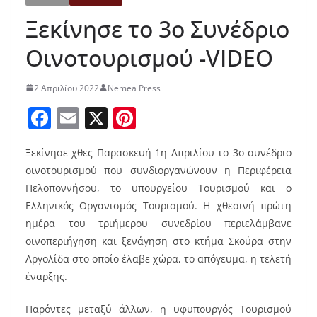
Ξεκίνησε το 3ο Συνέδριο
Οινοτουρισμού -VIDEO
2 Απριλίου 2022
Nemea Press
F
E
X
Pi
a
m
nt
Ξεκίνησε χθες Παρασκευή 1η Απριλίου τo 3o συνέδριο
c
ai
er
οινοτουρισμού που συνδιοργανώνουν η Περιφέρεια
e
l
e
Πελοποννήσου, το υπουργείου Τουρισμού και ο
b
st
Ελληνικός Οργανισμός Τουρισμού. Η χθεσινή πρώτη
o
ημέρα του τριήμερου συνεδρίου περιελάμβανε
οινοπεριήγηση και ξενάγηση στο κτήμα Σκούρα στην
o
Αργολίδα στο οποίο έλαβε χώρα, το απόγευμα, η τελετή
k
έναρξης.
Παρόντες μεταξύ άλλων, η υφυπουργός Τουρισμού