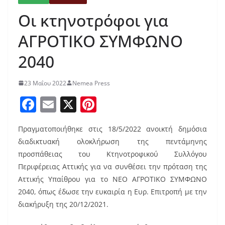
Οι κτηνοτρόφοι για
ΑΓΡΟΤΙΚΟ ΣΥΜΦΩΝΟ
2040
23 Μαΐου 2022
Nemea Press
F
E
X
Pi
a
m
nt
Πραγματοποιήθηκε στις 18/5/2022 ανοικτή δημόσια
c
ai
er
διαδικτυακή ολοκλήρωση της πεντάμηνης
e
l
e
προσπάθειας του Κτηνοτροφικού Συλλόγου
b
st
Περιφέρειας Αττικής για να συνθέσει την πρόταση της
o
Αττικής Υπαίθρου για το ΝΕΟ ΑΓΡΟΤΙΚΟ ΣΥΜΦΩΝΟ
2040, όπως έδωσε την ευκαιρία η Ευρ. Επιτροπή με την
o
διακήρυξη της 20/12/2021.
k