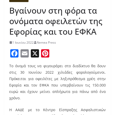
Βγαίνουν στη φόρα τα
ονόματα οφειλετών της
Εφορίας και του ΕΦΚΑ
1 Ιουνίου 2022
Nemea Press
F
E
X
Pi
a
m
nt
Το όνομά τους να φιγουράρει στο διαδίκτυο θα δουν
c
ai
er
στις 30 Ιουνίου 2022 χιλιάδες φορολογούμενοι.
e
l
e
Πρόκειται για οφειλέτες με ληξιπρόθεσμα χρέη στην
b
st
Εφορία και τον ΕΦΚΑ που υπερβαίνουν τις 150.000
o
ευρώ και έχουν μείνει απλήρωτα για πάνω από ένα
χρόνο.
o
k
Η ΑΑΔΕ με το Κέντρο Είσπραξης Ασφαλιστικών