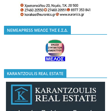
NEMEAPRESS ΜΕΛΟΣ ΤΗΣ Ε.Σ.Δ.
KARANTZOULIS REAL ESTATE