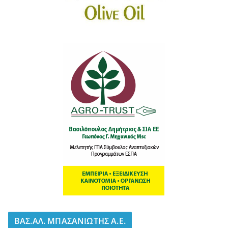
BΑΣ.ΑΛ. ΜΠΑΣΑΝΙΩΤΗΣ Α.Ε.