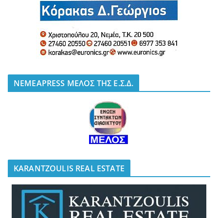
NEMEAPRESS ΜΕΛΟΣ ΤΗΣ Ε.Σ.Δ.
KARANTZOULIS REAL ESTATE