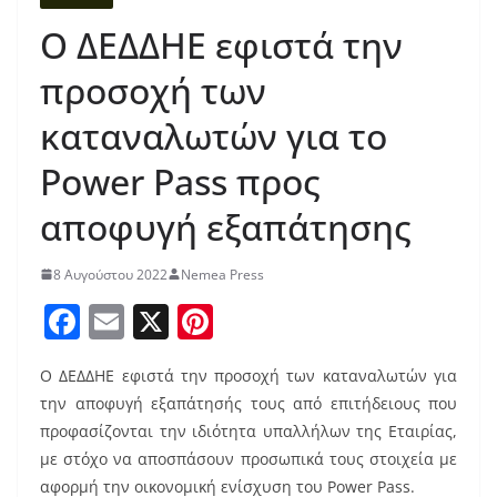
Ο ΔΕΔΔΗΕ εφιστά την
προσοχή των
καταναλωτών για το
Power Pass προς
αποφυγή εξαπάτησης
8 Αυγούστου 2022
Nemea Press
F
E
X
Pi
a
m
nt
Ο ΔΕΔΔΗΕ εφιστά την προσοχή των καταναλωτών για
c
ai
er
την αποφυγή εξαπάτησής τους από επιτήδειους που
e
l
e
προφασίζονται την ιδιότητα υπαλλήλων της Εταιρίας,
b
st
με στόχο να αποσπάσουν προσωπικά τους στοιχεία με
αφορμή την οικονομική ενίσχυση του Power Pass.