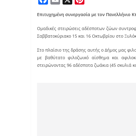
a
m
nt
Επιτυχημένη συνεργασία με τον Πανελλήνιο Κ
c
ai
er
e
l
e
Ομαδικές στειρώσεις αδέσποτων ζώων συντροφ
b
st
Σαββατοκύριακο 15 και 16 Οκτωβρίου στο Ξυλό
o
Στο πλαίσιο της δράσης αυτής ο Δήμος μας φι
o
με βαθύτατο φιλοζωικό αίσθημα και αφιλοκ
k
στειρώνοντας 96 αδέσποτα ζωάκια (45 σκυλιά κα