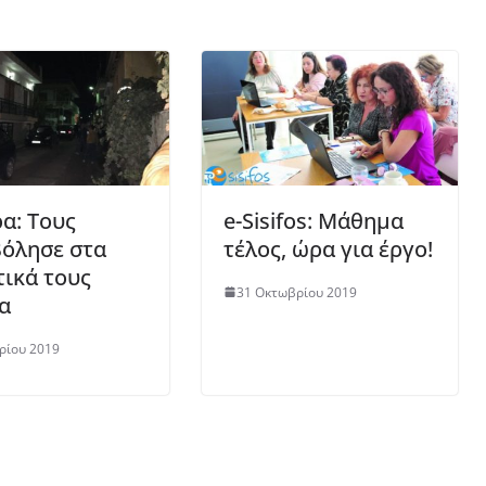
α: Τους
e-Sisifos: Μάθημα
όλησε στα
τέλος, ώρα για έργο!
τικά τους
31 Οκτωβρίου 2019
α
ρίου 2019