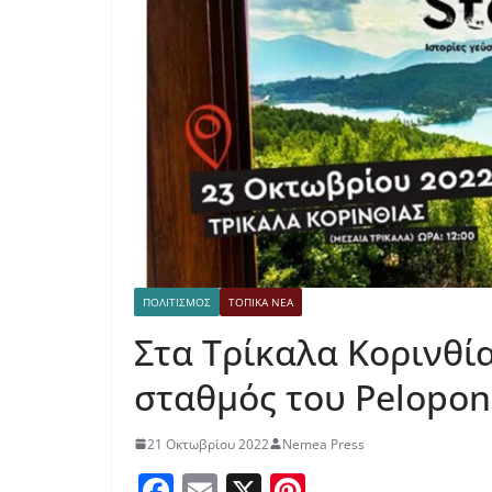
ΠΟΛΙΤΙΣΜΟΣ
ΤΟΠΙΚΑ ΝΕΑ
Στα Τρίκαλα Κορινθία
σταθμός του Pelopon
21 Οκτωβρίου 2022
Nemea Press
F
E
X
Pi