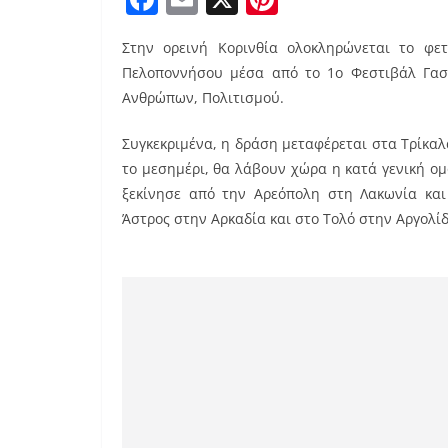
a
m
nt
Στην ορεινή Κορινθία ολοκληρώνεται το φετ
c
ai
er
Πελοποννήσου μέσα από το 1o Φεστιβάλ Γαστρ
e
l
e
Ανθρώπων, Πολιτισμού.
b
st
Συγκεκριμένα, η δράση μεταφέρεται στα Τρίκαλ
o
το μεσημέρι, θα λάβουν χώρα η κατά γενική ο
o
ξεκίνησε από την Αρεόπολη στη Λακωνία κα
k
Άστρος στην Αρκαδία και στο Τολό στην Αργολίδ