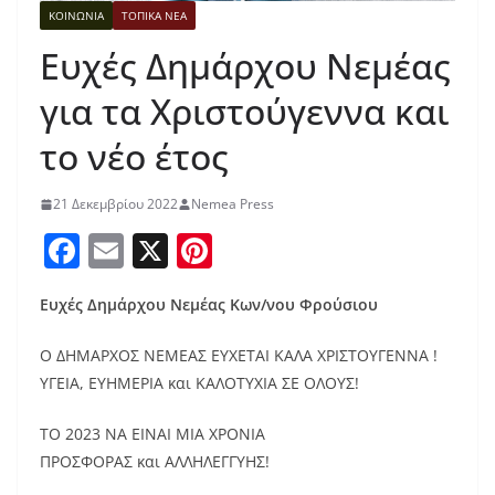
ΚΟΙΝΩΝΙΑ
ΤΟΠΙΚΑ ΝΕΑ
Ευχές Δημάρχου Νεμέας
για τα Χριστούγεννα και
το νέο έτος
21 Δεκεμβρίου 2022
Nemea Press
F
E
X
Pi
a
m
nt
Ευχές Δημάρχου Νεμέας Κων/νου Φρούσιου
c
ai
er
e
l
e
Ο ΔΗΜΑΡΧΟΣ ΝΕΜΕΑΣ ΕΥΧΕΤΑΙ ΚΑΛΑ ΧΡΙΣΤΟΥΓΕΝΝΑ !
b
st
ΥΓΕΙΑ, ΕΥΗΜΕΡΙΑ και ΚΑΛΟΤΥΧΙΑ ΣΕ ΟΛΟΥΣ!
o
ΤΟ 2023 ΝΑ ΕΙΝΑΙ ΜΙΑ ΧΡΟΝΙΑ
o
ΠΡΟΣΦΟΡΑΣ και ΑΛΛΗΛΕΓΓΥΗΣ!