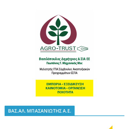
BΑΣ.ΑΛ. ΜΠΑΣΑΝΙΩΤΗΣ Α.Ε.