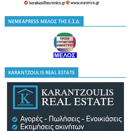
NEMEAPRESS ΜΕΛΟΣ ΤΗΣ Ε.Σ.Δ.
KARANTZOULIS REAL ESTATE