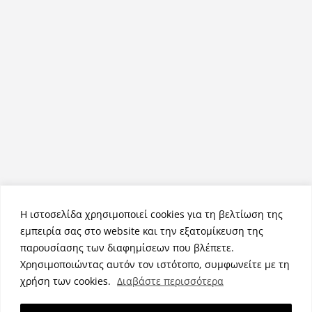
Η ιστοσελίδα χρησιμοποιεί cookies για τη βελτίωση της
εμπειρία σας στο website και την εξατομίκευση της
παρουσίασης των διαφημίσεων που βλέπετε.
Χρησιμοποιώντας αυτόν τον ιστότοπο, συμφωνείτε με τη
Πνευματικά Δικαιώματα © 2026
NemeaPress
. Τα πνευματικά
χρήση των cookies.
Διαβάστε περισσότερα
δικαιώματα προστατεύονται.
Θέμα:
ColorMag
από ThemeGrill. Κατασκευασμένο με