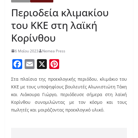
Περιοδεία κλιμακίου
του ΚΚΕ στη λαϊκή
Κορίνθου
6 Μαΐου 2023
Nemea Press
F
E
X
Pi
a
m
nt
Στα πλαίσια της προεκλογικής περιόδου, κλιμάκιο του
c
ai
er
ΚΚΕ με τους υποψηφίους βουλευτές Αλωνιστιώτη Τάκη
e
l
e
και Λιάκουρα Γιώργο, περιόδευσε σήμερα στη λαϊκή
b
st
Κορίνθου συνομιλώντας με τον κόσμο και τους
o
πωλητές και μοιράζοντας προεκλογικό υλικό.
o
k