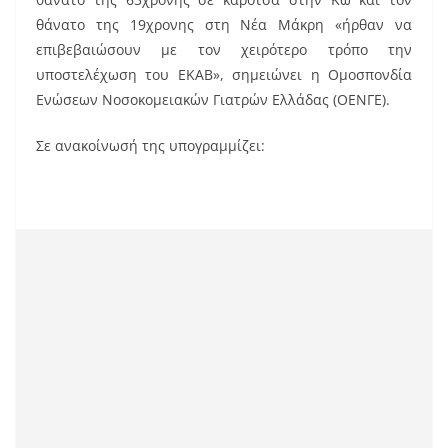
e
l
e
θάνατο της 19χρονης στη Νέα Μάκρη «ήρθαν να
b
st
επιβεβαιώσουν με τον χειρότερο τρόπο την
o
υποστελέχωση του ΕΚΑΒ», σημειώνει η Ομοσπονδία
Ενώσεων Νοσοκομειακών Γιατρών Ελλάδας (ΟΕΝΓΕ).
o
k
Σε ανακοίνωσή της υπογραμμίζει: