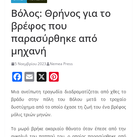
Βόλος: Θρήνος για το
βρέφος που
παρασύρθηκε από
μηχανή
5 Νοεμβρίου 2023
Nemea Press
F
E
X
Pi
a
m
nt
Μια ανείπωτη τραγωδία διαδραματίζεται από χθες το
c
ai
er
βράδυ στην πόλη του Βόλου μετά το τροχαίο
e
l
e
δυστύχημα από το οποίο έχασε τη ζωή του ένα βρέφος
b
st
μόλις τριών μηνών.
o
Το μωρό βρήκε ακαριαίο θάνατο όταν έπεσε από την
o
αγκαλιά του παππού του, ο οποίος παρασύρθηκε από