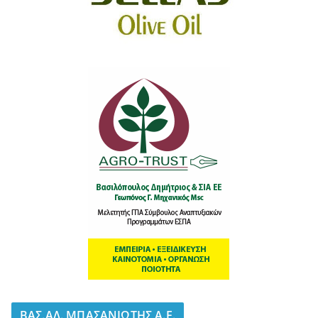
BΑΣ.ΑΛ. ΜΠΑΣΑΝΙΩΤΗΣ Α.Ε.