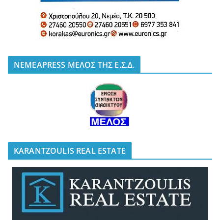
NEMEAPRESS ΜΕΛΟΣ ΤΗΣ Ε.Σ.Δ.
KARANTZOULIS REAL ESTATE