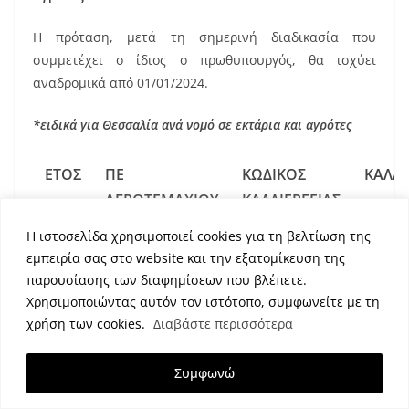
Η πρόταση, μετά τη σημερινή διαδικασία που
συμμετέχει ο ίδιος ο πρωθυπουργός, θα ισχύει
αναδρομικά από 01/01/2024.
*ειδικά για Θεσσαλία ανά νομό σε εκτάρια και αγρότες
ΕΤΟΣ
ΠΕ
ΚΩΔΙΚΟΣ
ΚΑΛΛΙ
ΑΓΡΟΤΕΜΑΧΙΟΥ
ΚΑΛΛΙΕΡΓΕΙΑΣ
Η ιστοσελίδα χρησιμοποιεί cookies για τη βελτίωση της
2023
ΠΕΡΙΦΕΡΕΙΑΚΗ
6
ΑΓΡΑ
εμπειρία σας στο website και την εξατομίκευση της
ΕΝΟΤΗΤΑ
παρουσίασης των διαφημίσεων που βλέπετε.
ΚΑΡΔΙΤΣΑΣ
Χρησιμοποιώντας αυτόν τον ιστότοπο, συμφωνείτε με τη
χρήση των cookies.
Διαβάστε περισσότερα
2023
ΠΕΡΙΦΕΡΕΙΑΚΗ
6
ΑΓΡΑ
ΕΝΟΤΗΤΑ
Συμφωνώ
ΛΑΡΙΣΑΣ