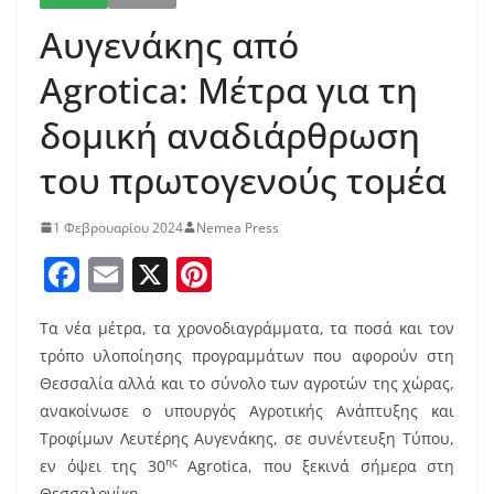
Αυγενάκης από
Agrotica: Μέτρα για τη
δομική αναδιάρθρωση
του πρωτογενούς τομέα
1 Φεβρουαρίου 2024
Nemea Press
F
E
X
Pi
a
m
nt
Τα νέα μέτρα, τα χρονοδιαγράμματα, τα ποσά και τον
c
ai
er
τρόπο υλοποίησης προγραμμάτων που αφορούν στη
e
l
e
Θεσσαλία αλλά και το σύνολο των αγροτών της χώρας,
b
st
ανακοίνωσε ο υπουργός Αγροτικής Ανάπτυξης και
o
Τροφίμων Λευτέρης Αυγενάκης, σε συνέντευξη Τύπου,
ης
εν όψει της 30
Agrotica, που ξεκινά σήμερα στη
o
Θεσσαλονίκη.