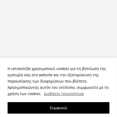
Η ιστοσελίδα χρησιμοποιεί cookies για τη βελτίωση της
εμπειρία σας στο website και την εξατομίκευση της
παρουσίασης των διαφημίσεων που βλέπετε.
Χρησιμοποιώντας αυτόν τον ιστότοπο, συμφωνείτε με τη
Πνευματικά Δικαιώματα © 2026
NemeaPress
. Τα πνευματικά
χρήση των cookies.
Διαβάστε περισσότερα
δικαιώματα προστατεύονται.
Θέμα:
ColorMag
από ThemeGrill. Κατασκευασμένο με
Συμφωνώ
WordPress
.