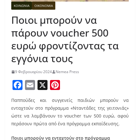
ΚΟΙΝΩΝΙΑ
ΟΙΚΟΝΟΜΙΑ
Ποιοι μπορούν να
πάρουν voucher 500
ευρώ φροντίζοντας τα
εγγόνια τους
9 Φεβρουαρίου 2024
Nemea Press
F
E
X
Pi
a
m
nt
Παππούδες και συγγενείς παιδιών μπορούν να
c
ai
er
ενταχτούν στο πρόγραμμα «Νταντάδες της γειτονιάς»
e
l
e
ώστε να λαμβάνουν το voucher των 500 ευρώ, αφού
b
st
περάσουν πρώτα από ένα πρόγραμμα εκπαίδευσης.
o
Ποιοι μπορούν να ενταχτούν στο πρόγραμμα