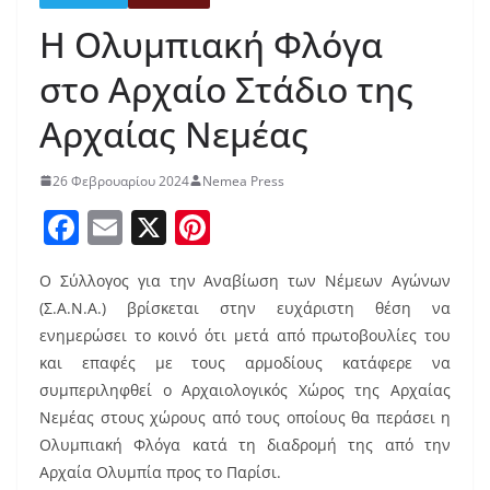
Η Ολυμπιακή Φλόγα
στο Αρχαίο Στάδιο της
Αρχαίας Νεμέας
26 Φεβρουαρίου 2024
Nemea Press
F
E
X
Pi
a
m
nt
Ο Σύλλογος για την Αναβίωση των Νέμεων Αγώνων
c
ai
er
(Σ.Α.Ν.Α.) βρίσκεται στην ευχάριστη θέση να
e
l
e
ενημερώσει το κοινό ότι μετά από πρωτοβουλίες του
b
st
και επαφές µε τους αρμοδίους κατάφερε να
o
συμπεριληφθεί ο Αρχαιολογικός Χώρος της Αρχαίας
Νεμέας στους χώρους από τους οποίους θα περάσει η
o
Ολυμπιακή Φλόγα κατά τη διαδρομή της από την
k
Αρχαία Ολυμπία προς το Παρίσι.