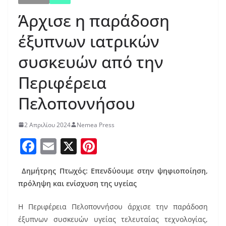
Άρχισε η παράδοση
έξυπνων ιατρικών
συσκευών από την
Περιφέρεια
Πελοποννήσου
2 Απριλίου 2024
Nemea Press
F
E
X
Pi
a
m
nt
Δημήτρης Πτωχός: Επενδύουμε στην ψηφιοποίηση,
c
ai
er
πρόληψη και ενίσχυση της υγείας
e
l
e
b
st
Η Περιφέρεια Πελοποννήσου άρχισε την παράδοση
έξυπνων συσκευών υγείας τελευταίας τεχνολογίας,