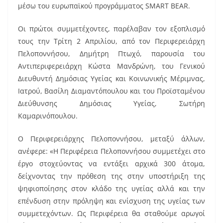
o
μέσω του ευρωπαϊκού προγράμματος SMART BEAR.
o
k
Οι πρώτοι συμμετέχοντες, παρέλαβαν τον εξοπλισμό
τους την Τρίτη 2 Απριλίου, από τον Περιφερειάρχη
Πελοποννήσου, Δημήτρη Πτωχό, παρουσία του
Αντιπεριφερειάρχη Κώστα Μανδρώνη, του Γενικού
Διευθυντή Δημόσιας Υγείας και Κοινωνικής Μέριμνας,
Ιατρού, Βασίλη Διαμαντόπουλου και του Προϊσταμένου
Διεύθυνσης Δημόσιας Υγείας, Σωτήρη
Καμαρινόπουλου.
Ο Περιφερειάρχης Πελοποννήσου, μεταξύ άλλων,
ανέφερε: «Η Περιφέρεια Πελοποννήσου συμμετέχει στο
έργο στοχεύοντας να εντάξει αρχικά 300 άτομα,
δείχνοντας την πρόθεση της στην υποστήριξη της
ψηφιοποίησης στον κλάδο της υγείας αλλά και την
επένδυση στην πρόληψη και ενίσχυση της υγείας των
συμμετεχόντων. Ως Περιφέρεια θα σταθούμε αρωγοί