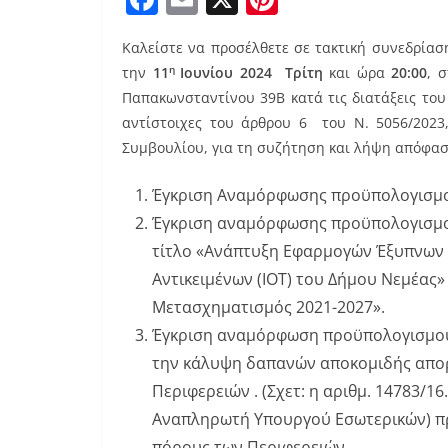
a
m
nt
Καλείστε να προσέλθετε σε τακτική συνεδρία
c
ai
er
η
την
11
Ιουνίου 2024
Τρίτη
και ώρα
20:00
, 
e
l
e
Παπακωνσταντίνου 39Β κατά τις διατάξεις του
b
st
αντίστοιχες του άρθρου 6 του Ν. 5056/2023,
o
Συμβουλίου, για τη συζήτηση και λήψη απόφασ
o
Έγκριση Αναμόρφωσης προϋπολογισμού
k
Έγκριση αναμόρφωσης προϋπολογισμού 
τίτλο «Ανάπτυξη Εφαρμογών Έξυπνων Π
Αντικειμένων (ΙΟΤ) του Δήμου Νεμέας
Μετασχηματισμός 2021-2027».
Έγκριση αναμόρφωση προϋπολογισμού ο
την κάλυψη δαπανών αποκομιδής απορ
Περιφερειών . (Σχετ: η αριθμ. 14783/
Αναπληρωτή Υπουργού Εσωτερικών) πρ
πόρους των Περιφερειών.