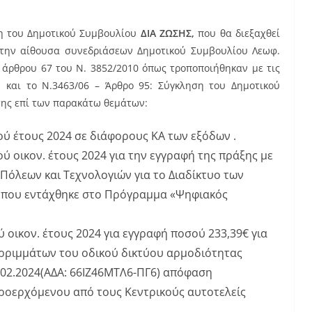
ση του Δημοτικού Συμβουλίου
ΔΙΑ ΖΩΣΗΣ,
που θα διεξαχθεί
στην αίθουσα συνεδριάσεων Δημοτικού Συμβουλίου Λεωφ.
 άρθρου 67 του Ν. 3852/2010 όπως τροποποιήθηκαν με τις
 και το Ν.3463/06 – Άρθρο 95: Σύγκληση του Δημοτικού
ης επί των παρακάτω θεμάτων:
 έτους 2024 σε διάφορους ΚΑ των εξόδων .
οικον. έτους 2024 για την εγγραφή της πράξης με
όλεων και Τεχνολογιών για το Διαδίκτυο των
» που εντάχθηκε στο Πρόγραμμα «Ψηφιακός
ικον. έτους 2024 για εγγραφή ποσού 233,39€ για
ριμμάτων του οδικού δικτύου αρμοδιότητας
16.02.2024(ΑΔΑ: 66ΙΖ46ΜΤΛ6-ΠΓ6) απόφαση
οερχόμενου από τους Κεντρικούς αυτοτελείς