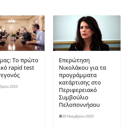
ήμας: Το πρώτο
Επερώτηση
κό rapid test
Νικολάκου για τα
γεγονός
προγράμματα
κατάρτισης στο
βρίου 2020
Περιφερειακό
Συμβούλιο
Πελοποννήσου
30 Νοεμβρίου 2020