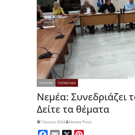
ΠΟΛΙΤΙΚΗ
ΤΟΠΙΚΑ ΝΕΑ
Νεμέα: Συνεδριάζει 
Δείτε τα θέματα
7 Ιουνίου 2024
Nemea Press
F
E
X
Pi