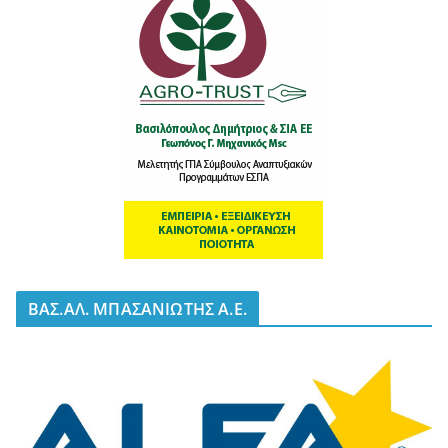
BΑΣ.ΑΛ. ΜΠΑΣΑΝΙΩΤΗΣ Α.Ε.