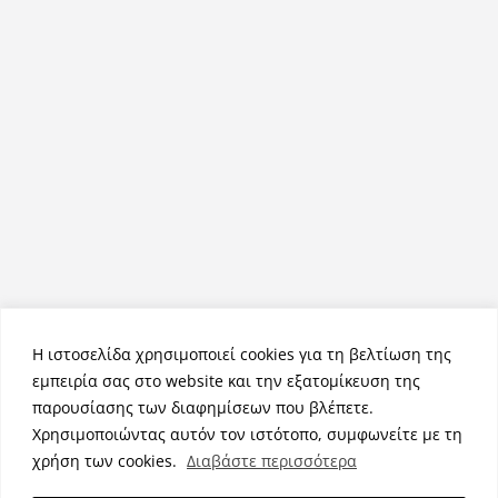
Η ιστοσελίδα χρησιμοποιεί cookies για τη βελτίωση της
εμπειρία σας στο website και την εξατομίκευση της
παρουσίασης των διαφημίσεων που βλέπετε.
Χρησιμοποιώντας αυτόν τον ιστότοπο, συμφωνείτε με τη
Πνευματικά Δικαιώματα © 2026
NemeaPress
. Τα πνευματικά
χρήση των cookies.
Διαβάστε περισσότερα
δικαιώματα προστατεύονται.
Θέμα:
ColorMag
από ThemeGrill. Κατασκευασμένο με