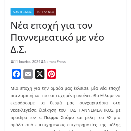
ΑΘΛΗΤΙΣΜΟΣ
ΤΟΠΙΚΑ ΝΕΑ
Νέα εποχή για τον
Παννεμεατικό με νέο
Δ.Σ.
11 Ιουνίου 2024
Nemea Press
F
E
X
Pi
a
m
nt
Μία εποχή για την ομάδα μας έκλεισε, μία νέα εποχή
c
ai
er
πιο λαμπρή και πιο επιτυχημένη ανοίγει. Θα θέλαμε να
e
l
e
εκφράσουμε τα θερμά μας συγχαρητήρια στη
b
st
νεοεκλεγείσα διοίκηση του ΠΑΣ ΠΑΝΝΕΜΕΑΤΙΚΟΣ με
o
πρόεδρο τον κ.
Πιέρρο Σπύρο
και μέλη του ΔΣ μία
ομάδα από επιτυχημένους επιχειρηματίες της πόλης
o