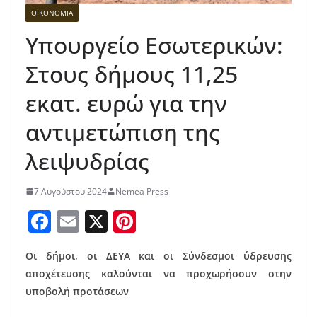
ΟΙΚΟΝΟΜΙΑ
Υπουργείο Εσωτερικών:
Στους δήμους 11,25
εκατ. ευρώ για την
αντιμετώπιση της
λειψυδρίας
7 Αυγούστου 2024
Nemea Press
F
E
X
Pi
a
m
nt
Οι δήμοι, οι ΔΕΥΑ και οι Σύνδεσμοι ύδρευσης
c
ai
er
αποχέτευσης καλούνται να προχωρήσουν στην
e
l
e
υποβολή προτάσεων
b
st