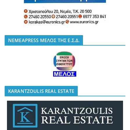
NEMEAPRESS ΜΕΛΟΣ ΤΗΣ Ε.Σ.Δ.
KARANTZOULIS REAL ESTATE