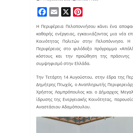
F
E
X
Pi
a
m
nt
Η Περιφέρεια Πελοποννήσου κάνει ένα αποφασ
c
ai
er
καθαρής ενέργειας, εγκαινιάζοντας μια νέα 
e
l
e
Κοινότητας Πολιτών στην Πελοπόννησο. Η
b
st
Περιφέρειας στο φιλόδοξο πρόγραμμα «Απόλ
o
κόστους και την προώθηση της πράσινης ε
συμψηφισμό στην Ελλάδα.
o
k
Την Τετάρτη 14 Αυγούστου, στην έδρα της Πε
Δημήτρης Πτωχός, ο Αναπληρωτής Περιφερειάρ
Χρήστος Λαμπρόπουλος και ο Δήμαρχος Μεγαλ
ίδρυσης της Ενεργειακής Κοινότητας, παρουσία
Αναστάσιου Αδαμόπουλου.