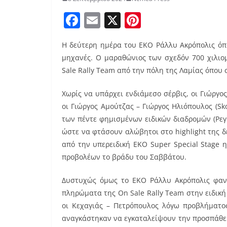
F
E
X
Pi
a
m
nt
Η δεύτερη ημέρα του ΕΚΟ Ράλλυ Ακρόπολις όπ
c
ai
er
μηχανές. Ο μαραθώνιος των σχεδόν 700 χιλιο
e
l
e
Sale Rally Team από την πόλη της Λαμίας όπου σ
b
st
Χωρίς να υπάρχει ενδιάμεσο σέρβις, οι Γιώργος
o
οι Γιώργος Αμούτζας – Γιώργος Ηλιόπουλος (Sk
o
των πέντε φημισμένων ειδικών διαδρομών (Ρεγκί
k
ώστε να φτάσουν αλώβητοι στο highlight της 
από την υπερειδική EKO Super Special Stage 
προβολέων το βράδυ του Σαββάτου.
Δυστυχώς όμως το ΕΚΟ Ράλλυ Ακρόπολις φαν
πληρώματα της On Sale Rally Team στην ειδική 
οι Κεχαγιάς – Πετρόπουλος λόγω προβλήματος
αναγκάστηκαν να εγκαταλείψουν την προσπάθεια