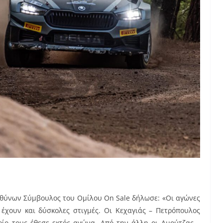
υθύνων Σύμβουλος του Ομίλου On Sale δήλωσε: «Οι αγώνες
έχουν και δύσκολες στιγμές. Οι Κεχαγιάς – Πετρόπουλος
ίο τους έθεσε εκτός αγώνα. Από την άλλη οι Αμούτζας –