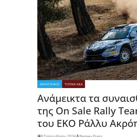
ΑΘΛΗΤΙΣΜΟΣ
ΤΟΠΙΚΑ ΝΕΑ
Ανάμεικτα τα συναι
της On Sale Rally Te
του ΕΚΟ Ράλλυ Ακρό
8 Σεπτεμβρίου 2024
Nemea Press