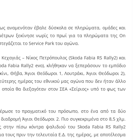
ως αναμενόταν έβαλε δύσκολα σε πληρώματα, ομάδες και
μέτρων ξεκίνησε νωρίς το πρωί για τα πληρώματα της On
τεγάζεται το Service Park του αγώνα.
 Κεχαγιάς – Νίκος Πετρόπουλος (Skoda Fabia RS Rally2) και
oda Fabia Rally2 evo), κλήθηκαν να ξεπεράσουν το εμπόδιο
νι, Θήβα, Άγιοι Θεόδωροι 1, Λουτράκι, Άγιοι Θεόδωροι 2),
δεύτερης ημέρας του εθνικού μας αγώνα που δεν ήταν άλλο
η οποία θα διεξαγόταν στον ΣΕΑ «Σείριος» υπό το φως των
έρωσε το πραγματικό του πρόσωπο, στο ένα από τα δύο
διαδρομή Άγιοι Θεόδωροι 2. Πιο συγκεκριμένα στο 8,5 χλμ.
 στην πίσω κόντρα ψαλιδιού του Skoda Fabia RS Rally2
 τους πριν την τελευταία Ε.Δ. της ημέρας, με αποτέλεσμα