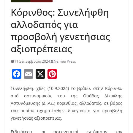
Κόρινθος: Συνελήφθη
αλλοδαπός για
προσβολή γενετήσιας
αξιοπρέπειας
11 Σεπτεμβρίου 2024
Nemea Press
F
E
X
Pi
a
m
nt
Συνελήφθη, χθες (10.9.2024) το βράδυ, στην Κόρινθο,
c
ai
er
από αστυνομικούς του της Ομάδας Δίκυκλης
e
l
e
Αστυνόμευσης (ΔΙ.ΑΣ.) Κορινθίας, αλλοδαπός, σε βάρος
b
st
του οποίου σχηματίσθηκε δικογραφία για προσβολή
o
γενετήσιας αξιοπρέπειας.
o
Ειδικότερα, οι αστυνομικοί εντόπισαν τον