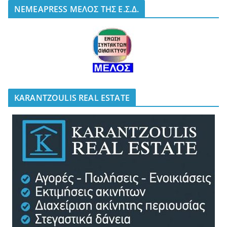
NEMEAPRESS ΜΕΛΟΣ ΤΗΣ Ε.Σ.Δ.
KARANTZOULIS REAL ESTATE