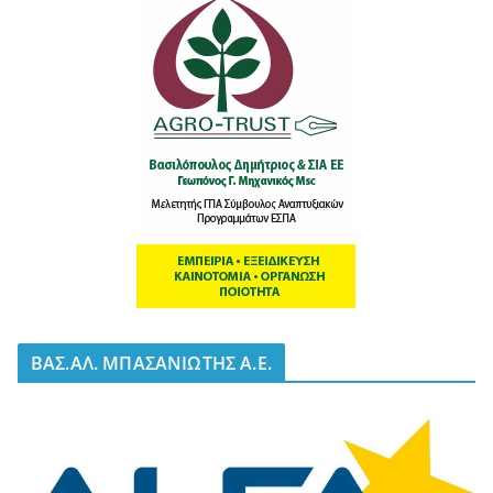
BΑΣ.ΑΛ. ΜΠΑΣΑΝΙΩΤΗΣ Α.Ε.