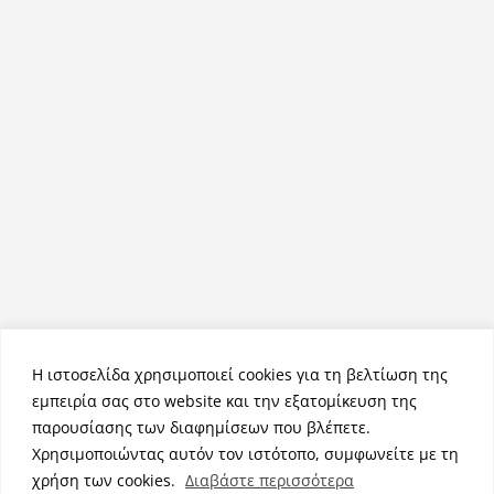
Η ιστοσελίδα χρησιμοποιεί cookies για τη βελτίωση της
εμπειρία σας στο website και την εξατομίκευση της
παρουσίασης των διαφημίσεων που βλέπετε.
Χρησιμοποιώντας αυτόν τον ιστότοπο, συμφωνείτε με τη
Πνευματικά Δικαιώματα © 2026
NemeaPress
. Τα πνευματικά
χρήση των cookies.
Διαβάστε περισσότερα
δικαιώματα προστατεύονται.