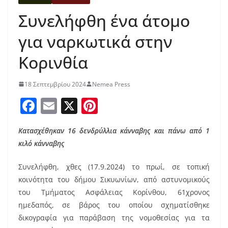
Συνελήφθη ένα άτομο
για ναρκωτικά στην
Κορινθία
18 Σεπτεμβρίου 2024
Nemea Press
F
E
X
Pi
a
m
nt
Κατασχέθηκαν 16 δενδρύλλια κάνναβης και πάνω από 1
c
ai
er
κιλό κάνναβης
e
l
e
b
st
Συνελήφθη, χθες (17.9.2024) το πρωί, σε τοπική
κοινότητα του δήμου Σικυωνίων, από αστυνομικούς
o
του Τμήματος Ασφάλειας Κορίνθου, 61χρονος
o
ημεδαπός, σε βάρος του οποίου σχηματίσθηκε
k
δικογραφία για παράβαση της νομοθεσίας για τα