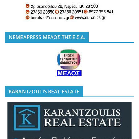
NEMEAPRESS ΜΕΛΟΣ ΤΗΣ Ε.Σ.Δ.
KARANTZOULIS REAL ESTATE