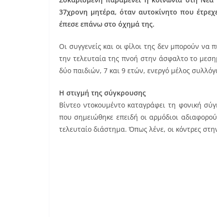
c
ai
er
37χρονη μητέρα, όταν αυτοκίνητο που έτρεχε
e
l
e
έπεσε επάνω στο όχημά της.
b
st
Οι συγγενείς και οι φίλοι της δεν μπορούν να 
o
την τελευταία της πνοή στην άσφαλτο το μεσ
o
δύο παιδιών, 7 και 9 ετών, ενεργό μέλος συλλό
k
Η στιγμή της σύγκρουσης
Βίντεο ντοκουμέντο καταγράφει τη φονική σύγ
που σημειώθηκε επειδή οι αρμόδιοι αδιαφορούν
τελευταίο διάστημα. Όπως λένε, οι κόντρες στ