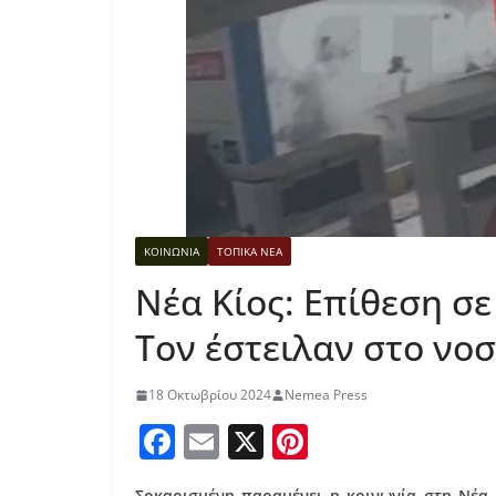
ΚΟΙΝΩΝΙΑ
ΤΟΠΙΚΑ ΝΕΑ
Νέα Κίος: Επίθεση σ
Τον έστειλαν στο νο
18 Οκτωβρίου 2024
Nemea Press
F
E
X
Pi
a
m
nt
Σοκαρισμένη παραμένει η κοινωνία στη Νέα 