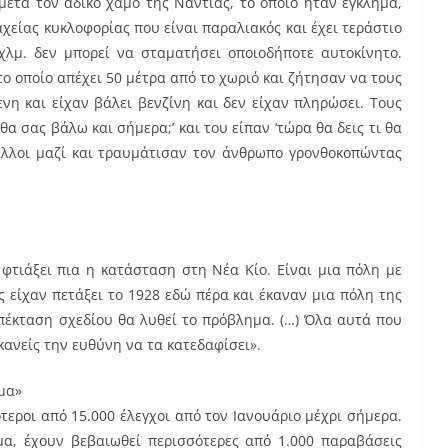
μετά τον άδικο χαμό της Νάντιας, το οποίο ήταν έγκλημα,
αχείας κυκλοφορίας που είναι παραλιακός και έχει τεράστιο
χλμ. δεν μπορεί να σταματήσει οποιοδήποτε αυτοκίνητο.
το οποίο απέχει 50 μέτρα από το χωριό και ζήτησαν να τους
νη και είχαν βάλει βενζίνη και δεν είχαν πληρώσει. Τους
α σας βάλω και σήμερα;’ και του είπαν ‘τώρα θα δεις τι θα
 άλλοι μαζί και τραυμάτισαν τον άνθρωπο γρονθοκοπώντας
 φτιάξει πια η κατάσταση στη Νέα Κίο. Είναι μια πόλη με
υς είχαν πετάξει το 1928 εδώ πέρα και έκαναν μια πόλη της
 επέκταση σχεδίου θα λυθεί το πρόβλημα. (…) Όλα αυτά που
 κανείς την ευθύνη να τα κατεδαφίσει».
μα»
τεροι από 15.000 έλεγχοι από τον Ιανουάριο μέχρι σήμερα.
α, έχουν βεβαιωθεί περισσότερες από 1.000 παραβάσεις