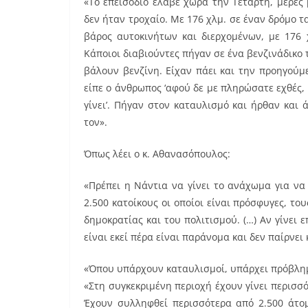
«Το επεισόδιο έλαβε χώρα την Τετάρτη, μέρες 
δεν ήταν τροχαίο. Με 176 χλμ. σε έναν δρόμο τ
βάρος αυτοκινήτων και διερχομένων, με 176 
Κάποιοι διαβιούντες πήγαν σε ένα βενζινάδικο 
βάλουν βενζίνη. Είχαν πάει και την προηγούμε
είπε ο άνθρωπος ‘αφού δε με πληρώσατε εχθές, θ
γίνει’. Πήγαν στον καταυλισμό και ήρθαν και
τον».
Όπως λέει ο κ. Αθανασόπουλος:
«Πρέπει η Νάντια να γίνει το ανάχωμα για να
2.500 κατοίκους οι οποίοι είναι πρόσφυγες, το
δημοκρατίας και του πολιτισμού. (…) Αν γίνει
είναι εκεί πέρα είναι παράνομα και δεν παίρνει
«Όπου υπάρχουν καταυλισμοί, υπάρχει πρόβλη
«Στη συγκεκριμένη περιοχή έχουν γίνει περισσό
Έχουν συλληφθεί περισσότερα από 2.500 άτομ