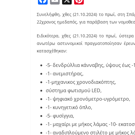
a
m
nt
Συνελήφθη, χθες (21.10.2024) το πρωί, στη Σ
c
ai
er
22χρονος ημεδαπός, για παράβαση των νομοθεσι
e
l
e
b
st
Ειδικότερα, χθες (21.10.2024) το πρωί, ύστε
ανωτέρω αστυνομικοί πραγματοποίησαν έρευν
o
κατασχέθηκαν:
o
k
-5- δενδρύλλια κάνναβης, ύψους έως -
-1- ανεμιστήρας,
-1-μηχανικος χρονοδιακόπτης,
σύστημα φωτισμού LED,
-1- ψηφιακό χρονόμετρο-υγρόμετρο,
-1- κυνηγετικό όπλο,
-5- φυσίγγια,
-1- μαχαίρι με μήκος λάμας -10- εκατοσ
-1- αναδιπλούμενο στιλέτο με μήκος λά