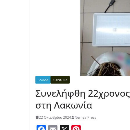
ΕΛΛΑΔΑ
ΚΟΙΝΩΝΙΑ
Συνελήφθη 22χρονος 
στη Λακωνία
22 Οκτωβρίου 2024
Nemea Press
F
E
X
Pi