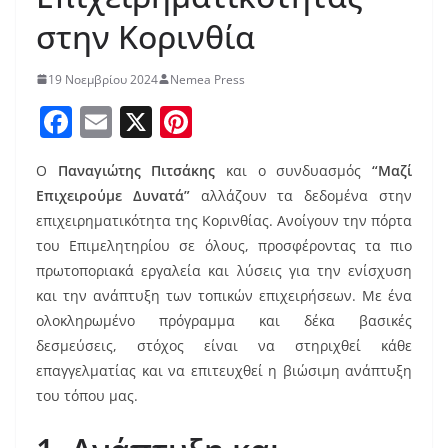
στην Κορινθία
19 Νοεμβρίου 2024
Nemea Press
F
E
X
Pi
a
m
nt
Ο
Παναγιώτης Πιτσάκης
και ο συνδυασμός
“Μαζί
c
ai
er
Επιχειρούμε Δυνατά”
αλλάζουν τα δεδομένα στην
e
l
e
επιχειρηματικότητα της Κορινθίας. Ανοίγουν την πόρτα
b
st
του Επιμελητηρίου σε όλους, προσφέροντας τα πιο
o
πρωτοποριακά εργαλεία και λύσεις για την ενίσχυση
και την ανάπτυξη των τοπικών επιχειρήσεων. Με ένα
o
ολοκληρωμένο πρόγραμμα και δέκα βασικές
k
δεσμεύσεις, στόχος είναι να στηριχθεί κάθε
επαγγελματίας και να επιτευχθεί η βιώσιμη ανάπτυξη
του τόπου μας.