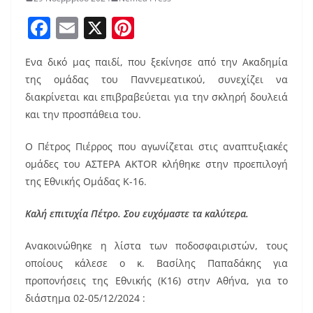
F
E
X
Pi
a
m
nt
Ενα δικό μας παιδί, που ξεκίνησε από την Ακαδημία
c
ai
er
της ομάδας του Παννεμεατικού, συνεχίζει να
e
l
e
διακρίνεται και επιβραβεύεται για την σκληρή δουλειά
b
st
και την προσπάθεια του.
o
Ο Πέτρος Πιέρρος που αγωνίζεται στις αναπτυξιακές
o
ομάδες του ΑΣΤΕΡΑ AKTOR κλήθηκε στην προεπιλογή
k
της Εθνικής Ομάδας Κ-16.
Καλή επιτυχία Πέτρο. Σου ευχόμαστε τα καλύτερα.
Ανακοινώθηκε η λίστα των ποδοσφαιριστών, τους
οποίους κάλεσε ο κ. Βασίλης Παπαδάκης για
προπονήσεις της Εθνικής (Κ16) στην Αθήνα, για το
διάστημα 02-05/12/2024 :