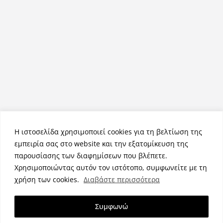
Η ιστοσελίδα χρησιμοποιεί cookies για τη βελτίωση της
εμπειρία σας στο website και την εξατομίκευση της
παρουσίασης των διαφημίσεων που βλέπετε.
Χρησιμοποιώντας αυτόν τον ιστότοπο, συμφωνείτε με τη
Πνευματικά Δικαιώματα © 2026
NemeaPress
. Τα πνευματικά
χρήση των cookies.
Διαβάστε περισσότερα
δικαιώματα προστατεύονται.
Θέμα:
ColorMag
από ThemeGrill. Κατασκευασμένο με
Συμφωνώ
WordPress
.