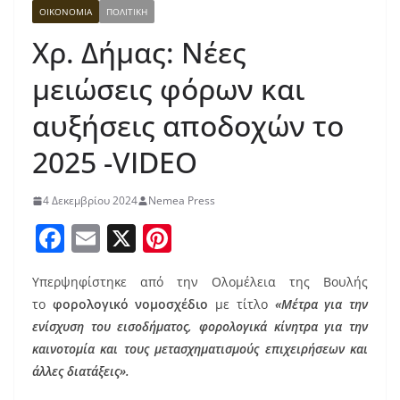
ΟΙΚΟΝΟΜΙΑ
ΠΟΛΙΤΙΚΗ
Χρ. Δήμας: Νέες
μειώσεις φόρων και
αυξήσεις αποδοχών το
2025 -VIDEO
4 Δεκεμβρίου 2024
Nemea Press
F
E
X
Pi
a
m
nt
Υπερψηφίστηκε από την Ολομέλεια της Βουλής
c
ai
er
το
φορολογικό νομοσχέδιο
με τίτλο
«Μέτρα για την
e
l
e
ενίσχυση του εισοδήματος, φορολογικά κίνητρα για την
b
st
καινοτομία και τους μετασχηματισμούς επιχειρήσεων και
o
άλλες διατάξεις».