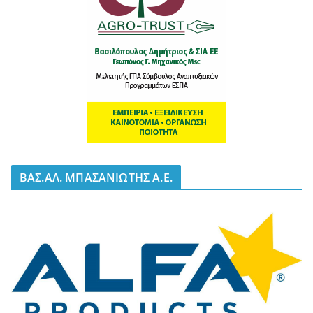
BΑΣ.ΑΛ. ΜΠΑΣΑΝΙΩΤΗΣ Α.Ε.