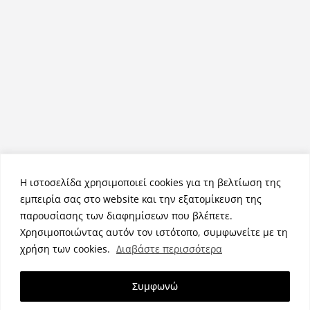
Η ιστοσελίδα χρησιμοποιεί cookies για τη βελτίωση της
εμπειρία σας στο website και την εξατομίκευση της
παρουσίασης των διαφημίσεων που βλέπετε.
Χρησιμοποιώντας αυτόν τον ιστότοπο, συμφωνείτε με τη
Πνευματικά Δικαιώματα © 2026
NemeaPress
. Τα πνευματικά
χρήση των cookies.
Διαβάστε περισσότερα
δικαιώματα προστατεύονται.
Θέμα:
ColorMag
από ThemeGrill. Κατασκευασμένο με
Συμφωνώ
WordPress
.