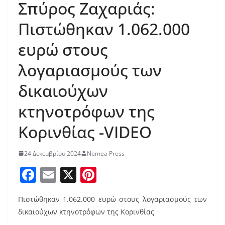
Σπύρος Ζαχαριάς:
Πιστώθηκαν 1.062.000
ευρώ στους
λογαριασμούς των
δικαιούχων
κτηνοτρόφων της
Κορινθίας -VIDEO
24 Δεκεμβρίου 2024
Nemea Press
F
E
X
Pi
a
m
nt
Πιστώθηκαν 1.062.000 ευρώ στους λογαριασμούς των
c
ai
er
δικαιούχων κτηνοτρόφων της Κορινθίας
e
l
e