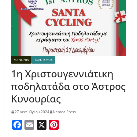
ΚΟΙΝΩΝΙΑ
ΠΟΛΙΤΙΣΜΟΣ
1η Χριστουγεννιάτικη
ποδηλατάδα στο Άστρος
Κυνουρίας
27 Δεκεμβρίου 2024
Nemea Press
F
E
X
Pi
a
m
nt