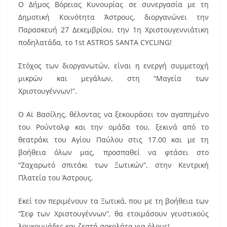
Ο Δήμος Βόρειας Κυνουρίας σε συνεργασία με τη
c
ai
er
Δημοτική Κοινότητα Άστρους, διοργανώνει την
e
l
e
Παρασκευή 27 Δεκεμβρίου, την 1η Χριστουγεννιάτικη
b
st
ποδηλατάδα, το 1st ASTROS SANTA CYCLING!
o
Στόχος των διοργανωτών, είναι η ενεργή συμμετοχή
o
μικρών και μεγάλων, στη “Μαγεία των
k
Χριστουγέννων!”.
O Aϊ Βασίλης, θέλοντας να ξεκουράσει τον αγαπημένο
του Ρούντολφ και την ομάδα του, ξεκινά από το
θεατράκι του Αγίου Παύλου στις 17.00 και με τη
βοήθεια όλων μας, προσπαθεί να φτάσει στο
“Ζαχαρωτό σπιτάκι των Ξωτικών”, στην Κεντρική
Πλατεία του Άστρους.
Εκεί τον περιμένουν τα Ξωτικά, που με τη βοήθεια των
“Σεφ των Χριστουγέννων”, θα ετοιμάσουν γευστικούς
λουκουμάδες και ζεστή σοκολάτα για όλους!