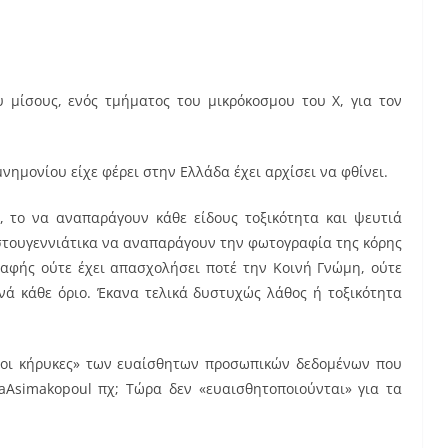
υ μίσους, ενός τμήματος του μικρόκοσμου του Χ, για τον
νημονίου είχε φέρει στην Ελλάδα έχει αρχίσει να φθίνει.
α, το να αναπαράγουν κάθε είδους τοξικότητα και ψευτιά
ιστουγεννιάτικα να αναπαράγουν την φωτογραφία της κόρης
ραφής ούτε έχει απασχολήσει ποτέ την Κοινή Γνώμη, ούτε
ρνά κάθε όριο. Έκανα τελικά δυστυχώς λάθος ή τοξικότητα
σιοι κήρυκες» των ευαίσθητων προσωπικών δεδομένων που
Asimakopoul πχ; Τώρα δεν «ευαισθητοποιούνται» για τα