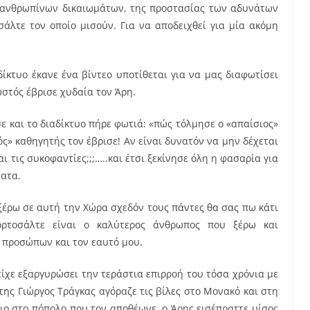
ν ανθρωπίνων δικαιωμάτων, της προστασίας των αδυνάτων
άλτε τον οποίο μισούν. Για να αποδειχθεί για μία ακόμη
δίκτυο έκανε ένα βίντεο υποτίθεται για να μας διαφωτίσει
νωστός έβρισε χυδαία τον Άρη.
ε και το διαδίκτυο πήρε φωτιά: «πώς τόλμησε ο «απαίσιος»
ς» καθηγητής τον έβρισε! Αν είναι δυνατόν να μην δέχεται
 τις συκοφαντίες;;;…..και έτσι ξεκίνησε όλη η φασαρία για
ματα.
ξέρω σε αυτή την Χώρα σχεδόν τους πάντες θα σας πω κάτι
ρτοσάλτε είναι ο καλύτερος άνθρωπος που ξέρω και
 προσώπων και τον εαυτό μου.
ίχε εξαργυρώσει την τεράστια επιρροή του τόσα χρόνια με
της Γιώργος Τράγκας αγόραζε τις βίλες στο Μονακό και στη
ιο στο πόπολο που τον αποθέωνε, ο Άρης εισέπραττε μίσος