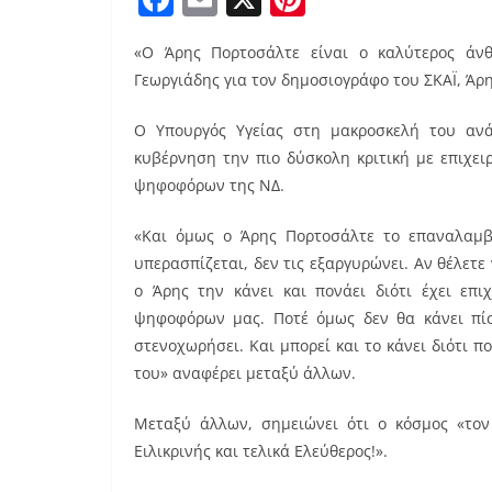
a
m
nt
«Ο Άρης Πορτοσάλτε είναι ο καλύτερος άν
c
ai
er
Γεωργιάδης για τον δημοσιογράφο του ΣΚΑΪ, Άρ
e
l
e
b
st
Ο Υπουργός Υγείας στη μακροσκελή του ανά
κυβέρνηση την πιο δύσκολη κριτική με επιχε
o
ψηφοφόρων της ΝΔ.
o
k
«Και όμως ο Άρης Πορτοσάλτε το επαναλαμβάν
υπερασπίζεται, δεν τις εξαργυρώνει. Αν θέλετε
ο Άρης την κάνει και πονάει διότι έχει επ
ψηφοφόρων μας. Ποτέ όμως δεν θα κάνει πίσω
στενοχωρήσει. Και μπορεί και το κάνει διότι π
του» αναφέρει μεταξύ άλλων.
Μεταξύ άλλων, σημειώνει ότι ο κόσμος «τον μ
Ειλικρινής και τελικά Ελεύθερος!».