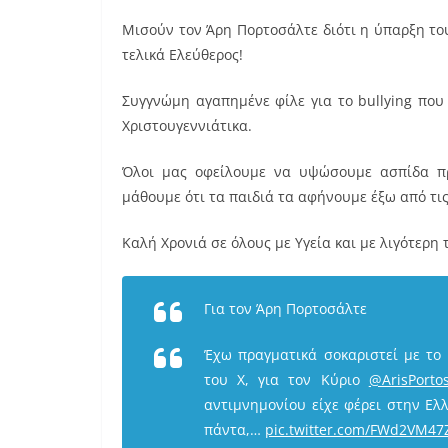
Μισούν τον Άρη Πορτοσάλτε διότι η ύπαρξη του τ
τελικά Ελεύθερος!
Συγγνώμη αγαπημένε φίλε για το bullying που
Χριστουγεννιάτικα.
Όλοι μας οφείλουμε να υψώσουμε ασπίδα πρ
μάθουμε ότι τα παιδιά τα αφήνουμε έξω από τις
Καλή Χρονιά σε όλους με Υγεία και με λιγότερη 
Για τον Άρη Πορτοσάλτε
Έχω πραγματικά σοκαριστεί με το 
του Χ, για τον Κύριο
@ArisPortos
αντιμνημονίου είχε φέρει στην Ελλ
πάντα,…
pic.twitter.com/FWd2VM47