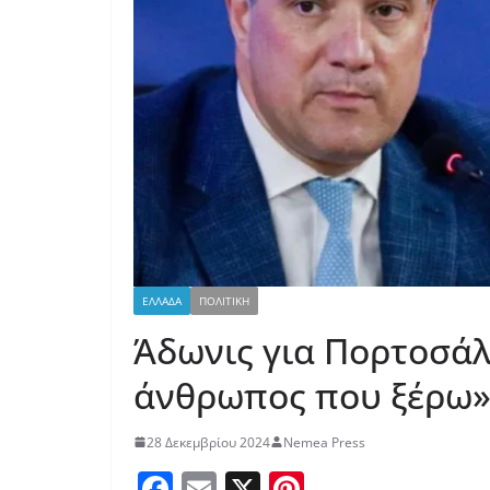
ΕΛΛΑΔΑ
ΠΟΛΙΤΙΚΗ
Άδωνις για Πορτοσάλ
άνθρωπος που ξέρω
28 Δεκεμβρίου 2024
Nemea Press
F
E
X
Pi