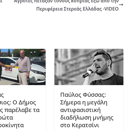
ι
Αγρότες πέταξαν τόνους κοπριάς έξω από την
Περιφέρεια Στερεάς Ελλάδας -VIDEO
ας
Παύλος Φύσσας:
ιος: Ο Δήμος
Σήμερα η μεγάλη
ς παρέλαβε τα
αντιφασιστική
ρώτα
διαδήλωση μνήμης
ροκίνητα
στο Κερατσίνι