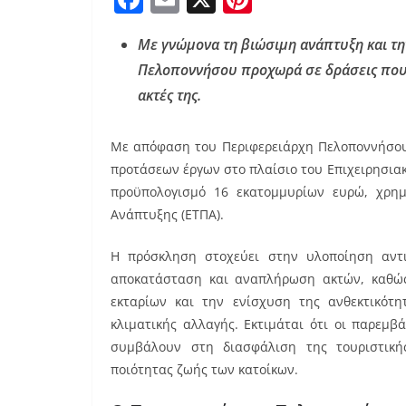
a
m
nt
Με γνώμονα τη βιώσιμη ανάπτυξη και τη
c
ai
er
Πελοποννήσου προχωρά σε δράσεις που 
e
l
e
ακτές της.
b
st
o
Με απόφαση του Περιφερειάρχη Πελοποννήσου
o
προτάσεων έργων στο πλαίσιο του Επιχειρησια
k
προϋπολογισμό 16 εκατομμυρίων ευρώ, χρημ
Ανάπτυξης (ΕΤΠΑ).
Η πρόσκληση στοχεύει στην υλοποίηση αντ
αποκατάσταση και αναπλήρωση ακτών, καθώς
εκταρίων και την ενίσχυση της ανθεκτικότ
κλιματικής αλλαγής. Εκτιμάται ότι οι παρεμ
συμβάλουν στη διασφάλιση της τουριστικής
ποιότητας ζωής των κατοίκων.