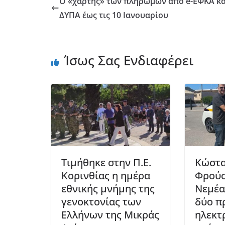
Ο «χάρτης» των πληρωμών από e-ΕΦΚΑ κα
ΔΥΠΑ έως τις 10 Ιανουαρίου
Ίσως Σας Ενδιαφέρει
Τιμήθηκε στην Π.Ε.
Κώστ
Κορινθίας η ημέρα
Φρούσ
εθνικής μνήμης της
Νεμέα
γενοκτονίας των
δύο π
Ελλήνων της Μικράς
ηλεκτ